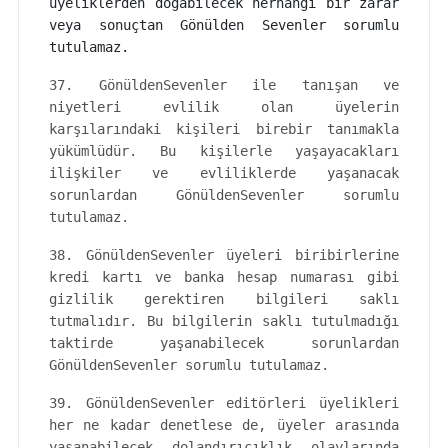
üyeliklerden doğabilecek herhangi bir zarar
veya sonuçtan Gönülden Sevenler sorumlu
tutulamaz.
37. GönüldenSevenler ile tanışan ve
niyetleri evlilik olan üyelerin
karşılarındaki kişileri birebir tanımakla
yükümlüdür. Bu kişilerle yaşayacakları
ilişkiler ve evliliklerde yaşanacak
sorunlardan GönüldenSevenler sorumlu
tutulamaz.
38. GönüldenSevenler üyeleri biribirlerine
kredi kartı ve banka hesap numarası gibi
gizlilik gerektiren bilgileri saklı
tutmalıdır. Bu bilgilerin saklı tutulmadığı
taktirde yaşanabilecek sorunlardan
GönüldenSevenler sorumlu tutulamaz.
39. GönüldenSevenler editörleri üyelikleri
her ne kadar denetlese de, üyeler arasında
yaşanabilecek dolandırıcıklık olaylarında