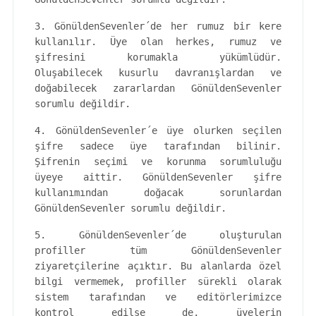
3. GönüldenSevenler´de her rumuz bir kere
kullanılır. Üye olan herkes, rumuz ve
şifresini korumakla yükümlüdür.
Oluşabilecek kusurlu davranışlardan ve
doğabilecek zararlardan GönüldenSevenler
sorumlu değildir.
4. GönüldenSevenler´e üye olurken seçilen
şifre sadece üye tarafından bilinir.
Şifrenin seçimi ve korunma sorumluluğu
üyeye aittir. GönüldenSevenler şifre
kullanımından doğacak sorunlardan
GönüldenSevenler sorumlu değildir.
5. GönüldenSevenler´de oluşturulan
profiller tüm GönüldenSevenler
ziyaretçilerine açıktır. Bu alanlarda özel
bilgi vermemek, profiller sürekli olarak
sistem tarafından ve editörlerimizce
kontrol edilse de, üyelerin