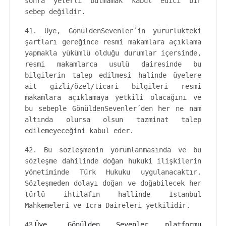
sonra yeterli bulmamak kabul edici bir
sebep değildir.
41. Üye, GönüldenSevenler´in yürürlükteki
şartları gereğince resmi makamlara açıklama
yapmakla yükümlü olduğu durumlar içersinde,
resmi makamlarca usulü dairesinde bu
bilgilerin talep edilmesi halinde üyelere
ait gizli/özel/ticari bilgileri resmi
makamlara açıklamaya yetkili olacağını ve
bu sebeple GönüldenSevenler´den her ne nam
altında olursa olsun tazminat talep
edilemeyeceğini kabul eder.
42. Bu sözleşmenin yorumlanmasında ve bu
sözleşme dahilinde doğan hukuki ilişkilerin
yönetiminde Türk Hukuku uygulanacaktır.
Sözleşmeden dolayı doğan ve doğabilecek her
türlü ihtilafın hallinde İstanbul
Mahkemeleri ve İcra Daireleri yetkilidir.
43.
Üye, Gönülden Sevenler platformu