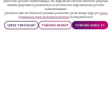
sitemizde çerezler kullanmaktayız. Bu doğrultuda internet sitemizin çalışması,
analitik çalışmaların yürütülmesi ve tercihleriniz doğrultusunda çerezler
GİRİŞ YAP
kullanılmaktadır.
Çerezlere dair tercihlerinizi buradan yönetebilir ya da detaylı bilgi için
Çerez
Politikasına İlişkin Aydınlatma Metni'ni
inceleyebilirsiniz.
ÜCRETSİZ ÜYE OL
ÇEREZ TERCİHLERİ
TÜMÜNÜ REDDET
TÜMÜNÜ KABUL ET
20 yılda
20 yılda
5.427.968
20.000
Üye
Mutlu Çift
Günde
2.000
Yeni Eşleşme