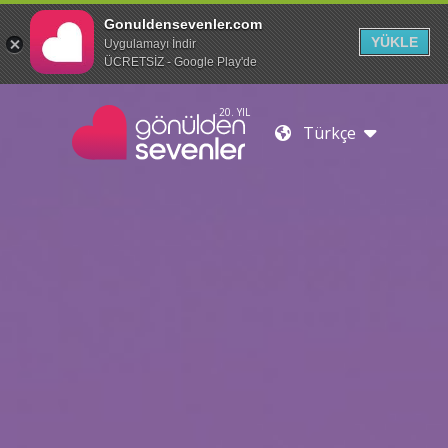
Gonuldensevenler.com
YÜKLE
Uygulamayı İndir
ÜCRETSİZ - Google Play'de
20. YIL
Türkçe