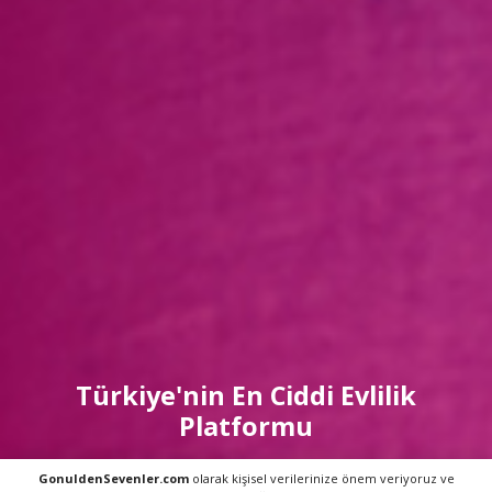
Türkiye'nin En Ciddi Evlilik
Platformu
ÇEVRİMİÇİ ÜYE:
1665
GonuldenSevenler.com
olarak kişisel verilerinize önem veriyoruz ve