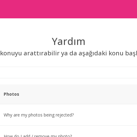
Yardım
konuyu arattırabilir ya da aşağıdaki konu başlı
Photos
Why are my photos being rejected?
How do I add / remove my photo?