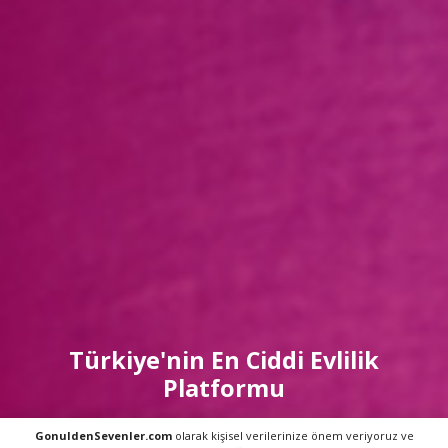
Türkiye'nin En Ciddi Evlilik
Platformu
ÇEVRİMİÇİ ÜYE:
2139
GonuldenSevenler.com
olarak kişisel verilerinize önem veriyoruz ve