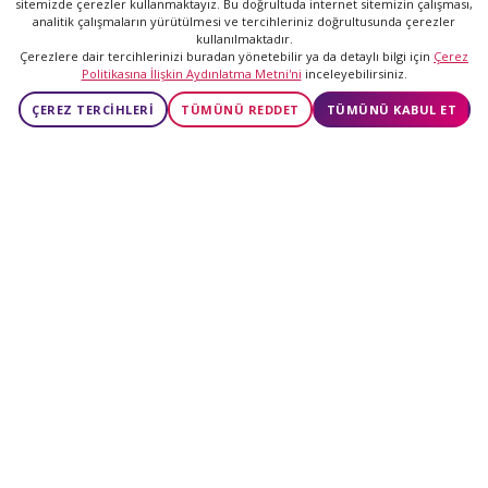
sitemizde çerezler kullanmaktayız. Bu doğrultuda internet sitemizin çalışması,
analitik çalışmaların yürütülmesi ve tercihleriniz doğrultusunda çerezler
GİRİŞ YAP
kullanılmaktadır.
Çerezlere dair tercihlerinizi buradan yönetebilir ya da detaylı bilgi için
Çerez
Politikasına İlişkin Aydınlatma Metni'ni
inceleyebilirsiniz.
ÜCRETSİZ ÜYE OL
ÇEREZ TERCİHLERİ
TÜMÜNÜ REDDET
TÜMÜNÜ KABUL ET
20 yılda
20 yılda
5.427.831
20.000
Üye
Mutlu Çift
Günde
2.000
Yeni Eşleşme