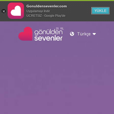
Gonuldensevenler.com
YÜKLE
Uygulamayı İndir
ÜCRETSİZ - Google Play'de
20. YIL
Türkçe